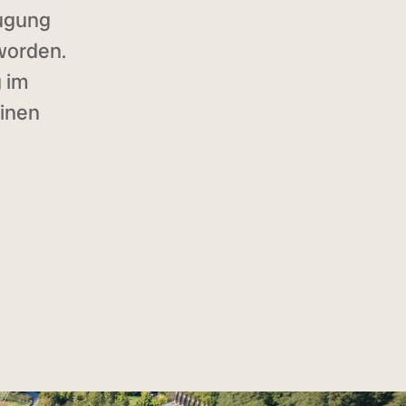
eugung
worden.
 im
einen