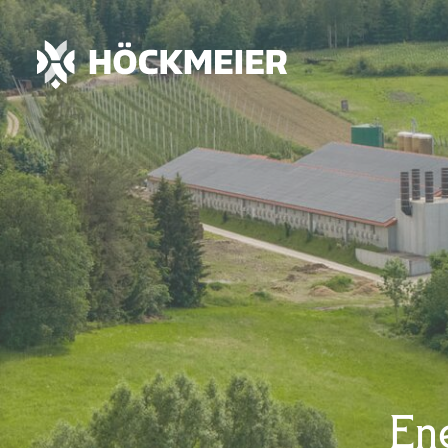
Leistungsvielfalt
Mit Herz und Leidenschaft für Natur, Tier und Zu
Landwirtschaft
Hähnchenhaltung
En
Energieerzeugung