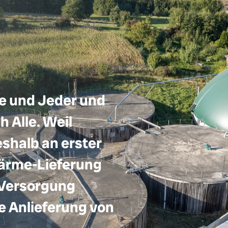
e und Jeder und
 Alle. Weil
eshalb an erster
 Wärme-Lieferung
 Versorgung
e Anlieferung von