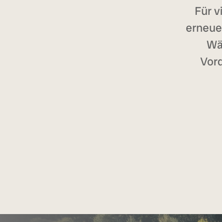
Für v
erneue
Wä
Vord