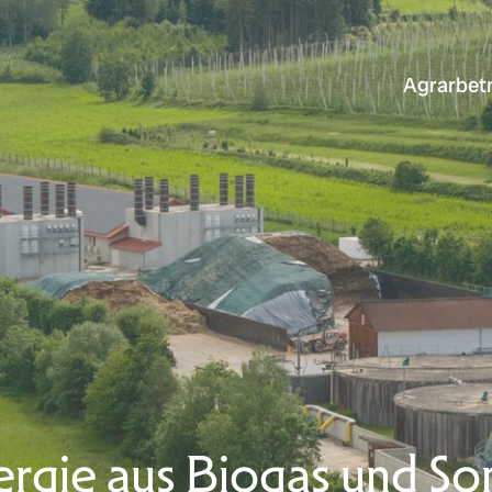
Navigation
überspringen
Navigation
Agrarbetr
überspringen
kunft.
ergie aus Biogas und So