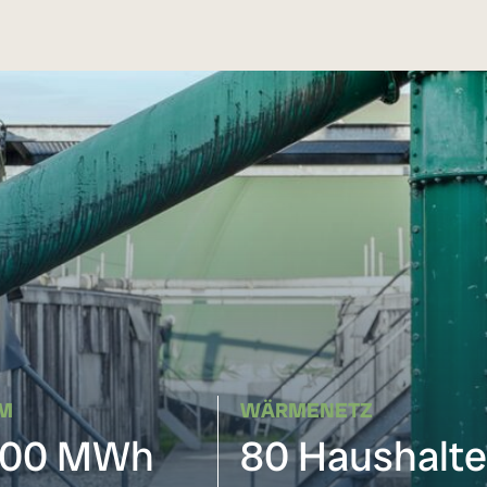
M
WÄRMENETZ
600 MWh
80 Haushalte